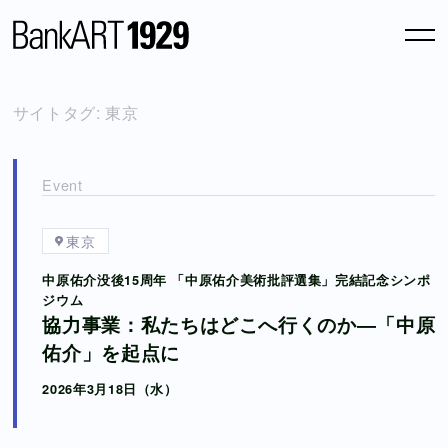
News
サイトタグ:
東京
Atopic Site
Event
Column
東京
Archive
中原佑介没後15周年 「中原佑介美術批評選集」完結記念シンポ
Blog
ジウム
協力事業：私たちはどこへ行くのか―「中原
Online Shop
佑介」を起点に
2026年3月18日（水）
About us
Support