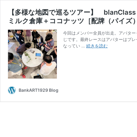
【多様な地図で巡るツアー】 blanClas
ミルク倉庫＋ココナッツ［配牌（パイズ
今回はメンバー全員が出走。アバター
じです。最終レースはアバターはプレ
【多
なってい …
続きを読む
様
な
地
図
で
巡
BankART1929 Blog
る
ツ
ア
ー】
blanClass
＋
神
村