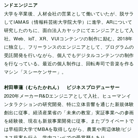
ンドエンジニア
大学を卒業後、人材会社の営業として働いていたが、脱サラ
してIAMAS（情報科芸術大学院大学）に進学。ARについて
研究したのちに、面白法人カヤックにてエンジニアとして入
社。Web、IoT、XR、VUIコンテンツの制作に励む。2018年
に独立し、フリーランスのエンジニアとして、プログラムの
受託開発を行いながら、個人でもデジタルコンテンツの制作
を行なっている。最近の個人制作は、回転寿司で音楽を作る
マシン「スシーケンサー」。
村田華蓮（むらたかれん） ビジネスプロデューサー
2020年メーカーR&Dエンジニアとして⼊社。ヒューマンイ
ンタラクションの研究開発、特に立体音響を通じた新規体験
創出に従事。経済産業省の「未来の教室」実証事業への参画
を経験後、現在も新規事業開発に従事。またプライベートで
は早稲⽥⼤学でMBAを取得しながら、農業や周辺体験/ビジ
ネス提案を行う。学内コンペでの受賞歴もあり。