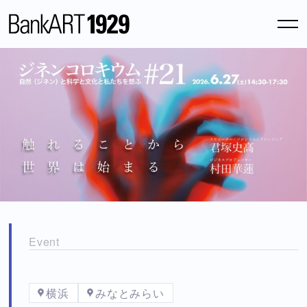
News
Atopic Site
Column
Archive
Blog
Online Shop
Event
About us
横浜
みなとみらい
Support