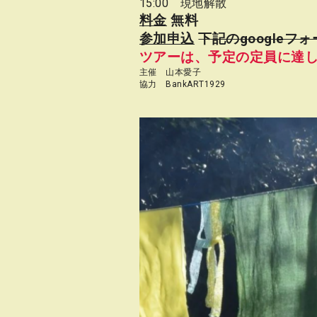
15:00 現地解散
料金
無料
参加申込
下記のgoogle
ツアーは、予定の定員に達
主催 山本愛子
協力 BankART1929